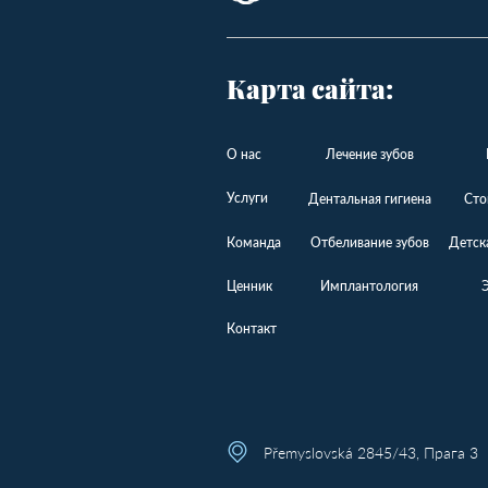
Карта сайта:
О нас
Лечение зубов
Услуги
Дентальная гигиена
Сто
Команда
Отбеливание зубов
Детск
Ценник
Имплантология
Контакт
Přemyslovská 2845/43, Прага 3