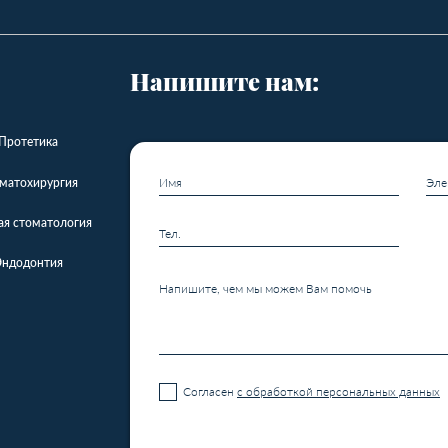
Напишите нам:
Протетика
матохирургия
ая стоматология
Эндодонтия
Согласен
с обработкой персональных данных