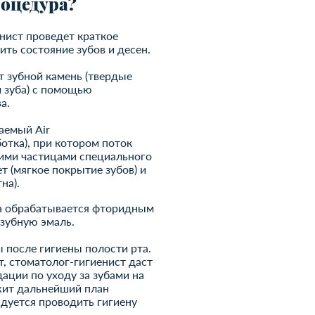
роцедура?
нист проведет краткое
ить состояние зубов и десен.
т зубной камень (твердые
 зуба) с помощью
а.
аемый Air
отка), при котором поток
шими частицами специального
т (мягкое покрытие зубов) и
на).
ба обрабатывается фторидным
 зубную эмаль.
 после гигиены полости рта.
т, стоматолог-гигиенист даст
ции по уходу за зубами на
жит дальнейший план
дуется проводить гигиену