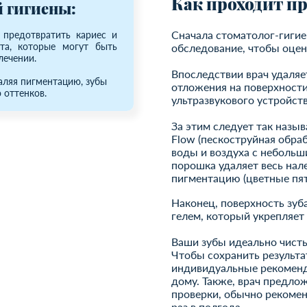
Как проходит п
 гигиены:
Сначала стоматолог-гигие
 предотвратить кариес и
та, которые могут быть
обследование, чтобы оцен
лечении.
Впоследствии врач удаляе
аляя пигментацию, зубы
отложения на поверхности
 оттенков.
ультразвукового устройств
За этим следует так назыв
Flow (пескоструйная обраб
воды и воздуха с неболь
порошка удаляет весь нале
пигментацию (цветные пят
Наконец, поверхность зу
гелем, который укрепляет
Ваши зубы идеально чисты
Чтобы сохранить результа
индивидуальные рекоменда
дому. Также, врач предло
проверки, обычно рекомен
раз в полгода.