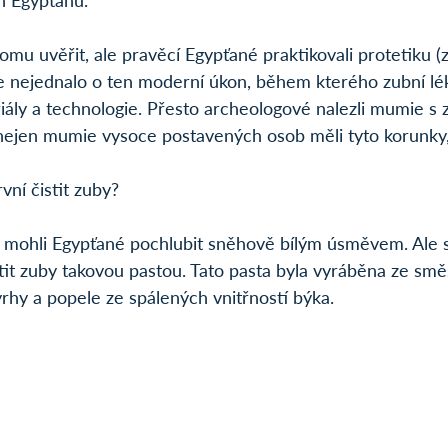
h Egypťanů.
mu uvěřit, ale pravěcí Egypťané praktikovali protetiku (z
 nejednalo o ten moderní úkon, během kterého zubní lék
riály a technologie. Přesto archeologové nalezli mumie s 
ejen mumie vysoce postavených osob měli tyto korunky, al
rvní čistit zuby?
 mohli Egypťané pochlubit sněhově bílým úsměvem. Ale st
stit zuby takovou pastou. Tato pasta byla vyráběna ze smě
rhy a popele ze spálených vnitřností býka.