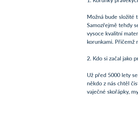
1. Korunky pravěkýc
Možná bude složité to
Samozřejmě tehdy se
vysoce kvalitní mate
korunkami. Přičemž n
2. Kdo si začal jako p
Už před 5000 lety se
někdo z nás chtěl či
vaječné skořápky, my