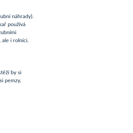
ubní náhrady). 
ař používá 
zubními 
e i rolníci.
ěží by si 
si pemzy, 