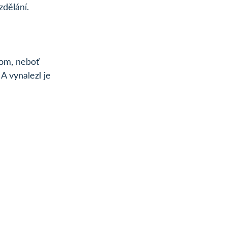
zdělání.
lom, neboť 
A vynalezl je 