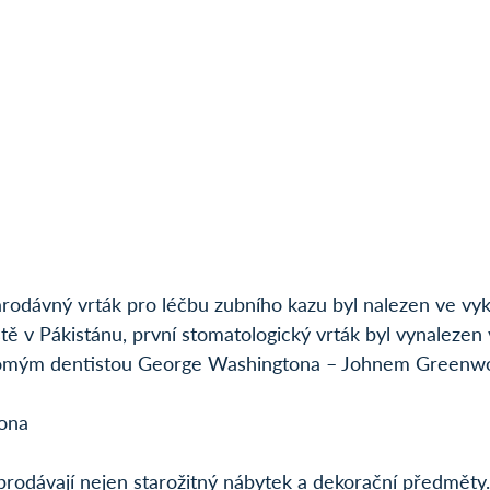
arodávný vrták pro léčbu zubního kazu byl nalezen ve vy
tě v Pákistánu, první stomatologický vrták byl vynalezen 
romým dentistou George Washingtona – Johnem Green
ona
prodávají nejen starožitný nábytek a dekorační předměty.