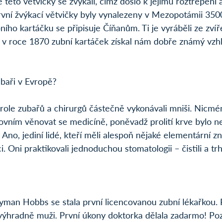
 této větvičky se žvýkali, čímž došlo k jejímu roztřepení 
První žvýkací větvičky byly vynalezeny v Mezopotámii 3500 l
ího kartáčku se připisuje Číňanům. Ti je vyráběli ze zvíře
e v roce 1870 zubní kartáček získal nám dobře známý vzhl
zubaři v Evropě?
ole zubařů a chirurgů částečně vykonávali mniši. Nicmén
ovním věnovat se medicíně, poněvadž prolití krve bylo ne
 Ano, jediní lidé, kteří měli alespoň nějaké elementární zn
ci. Oni praktikovali jednoduchou stomatologii – čistili a trh
man Hobbs se stala první licencovanou zubní lékařkou. 
výhradně muži. První úkony doktorka dělala zadarmo! Poz