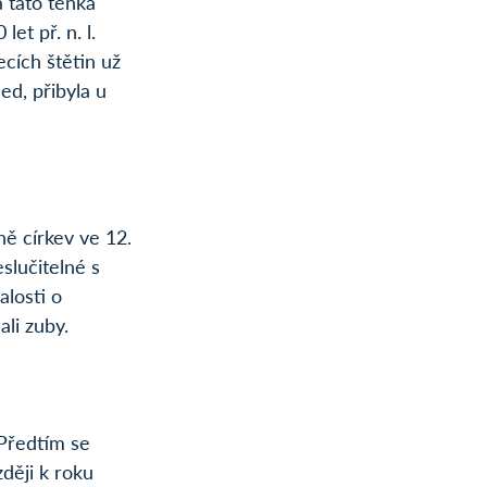
a tato tenká 
et př. n. l. 
cích štětin už 
ed, přibyla u 
ě církev ve 12. 
slučitelné s 
alosti o 
ali zuby.
Předtím se 
ději k roku 