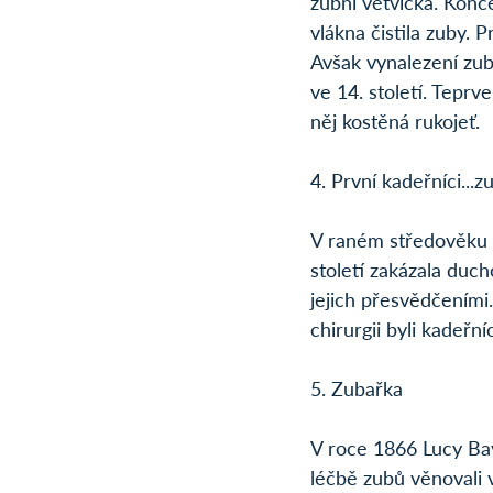
zubní větvička. Konce
vlákna čistila zuby. 
Avšak vynalezení zubn
ve 14. století. Teprv
něj kostěná rukojeť. 
4. První kadeřníci...
V raném středověku r
století zakázala duch
jejich přesvědčeními.
chirurgii byli kadeřní
5. Zubařka
V roce 1866 Lucy Bay
léčbě zubů věnovali 