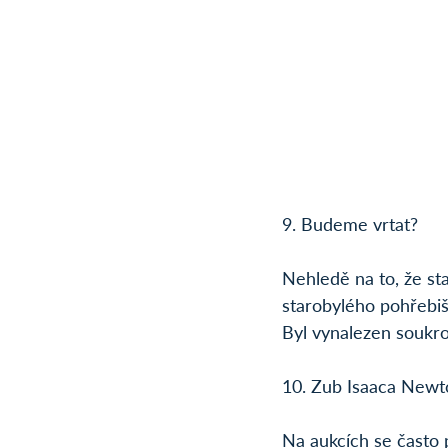
9. Budeme vrtat?
Nehledě na to, že st
starobylého pohřebiš
Byl vynalezen souk
10. Zub Isaaca Newt
Na aukcích se často 