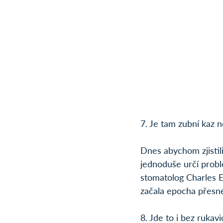
7. Je tam zubní kaz 
Dnes abychom zjistil
jednoduše určí prob
stomatolog Charles 
začala epocha přesné
8. Jde to i bez rukavi