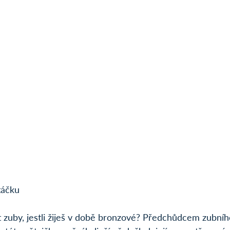
táčku
it zuby, jestli žiješ v době bronzové? Předchůdcem zubníh