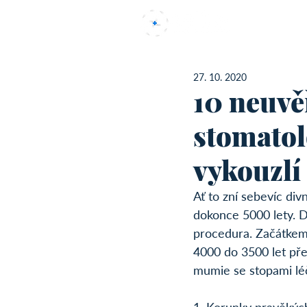
Uvod
27. 10. 2020
10 neuvěř
stomatolo
vykouzlí
Ať to zní sebevíc div
dokonce 5000 lety. 
procedura. Začátkem
4000 do 3500 let pře
mumie se stopami léč