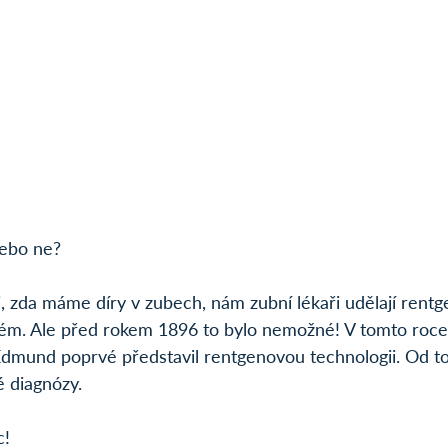
nebo ne?
i, zda máme díry v zubech, nám zubní lékaři udělají rent
lém. Ale před rokem 1896 to bylo nemožné! V tomto roce
Edmund poprvé představil rentgenovou technologii. Od 
 diagnózy.
c!