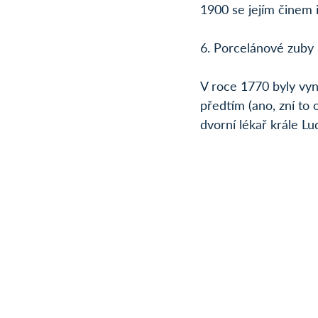
1900 se jejím činem i
6. Porcelánové zuby
V roce 1770 byly vyn
předtím (ano, zní to 
dvorní lékař krále L