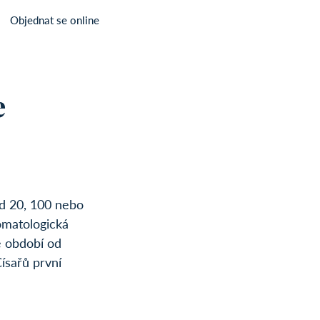
Objednat se online
e
ed 20, 100 nebo 
omatologická 
 období od 
ísařů první 