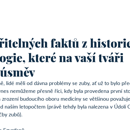
O nás
Náš tým
Služby
Ceník
Kontakt
itelných faktů z histori
gie, které na vaší tváři
 úsměv
ně, lidé měli od dávna problémy se zuby, ať už to bylo př
Dnes nemůžeme přesně říci, kdy byla provedena první st
 zrození budoucího oboru medicíny se většinou považuje
d naším letopočtem (právě tehdy byla nalezena v Údolí C
by zubů). 