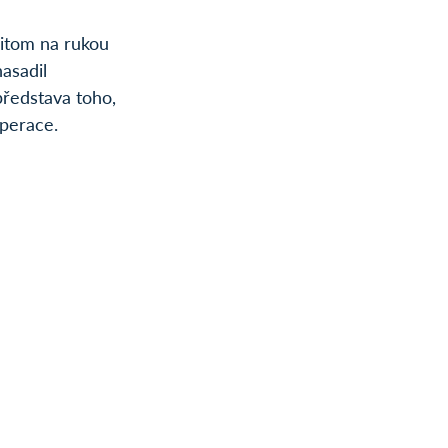
řitom na rukou 
asadil 
představa toho, 
operace.