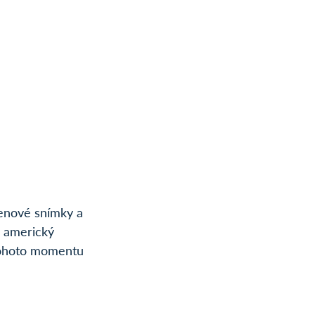
genové snímky a 
 americký 
tohoto momentu 