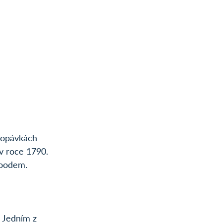
kopávkách 
v roce 1790. 
woodem.
 Jedním z 