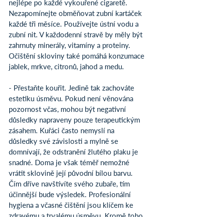
nejlépe po každé vykouřené cigaretě. 
Nezapomínejte obměňovat zubní kartáček 
každé tři měsíce. Používejte ústní vodu a 
zubní nit. V každodenní stravě by měly být 
zahrnuty minerály, vitamíny a proteiny. 
Očištění skloviny také pomáhá konzumace 
jablek, mrkve, citronů, jahod a medu.
- Přestaňte kouřit. Jedině tak zachováte 
estetiku úsměvu. Pokud není věnována 
pozornost včas, mohou být negativní 
důsledky napraveny pouze terapeutickým 
zásahem. Kuřáci často nemyslí na 
důsledky své závislosti a mylně se 
domnívají, že odstranění žlutého plaku je 
snadné. Doma je však téměř nemožné 
vrátit sklovině její původní bílou barvu.
Čím dříve navštívíte svého zubaře, tím 
účinnější bude výsledek. Profesionální 
hygiena a včasné čištění jsou klíčem ke 
zdravému a trvalému úsměvu. Kromě toho 