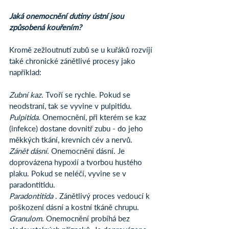
Jaká onemocnění dutiny ústní jsou 
způsobená kouřením?
Kromě zežloutnutí zubů se u kuřáků rozvíjí 
také chronické zánětlivé procesy jako 
například:
Zubní kaz
. Tvoří se rychle. Pokud se 
neodstraní, tak se vyvine v pulpitidu.
Pulpitida
. Onemocnění, při kterém se kaz 
(infekce) dostane dovnitř zubu - do jeho 
měkkých tkání, krevních cév a nervů.
Zánět dásní.
 Onemocnění dásní. Je 
doprovázena hypoxií a tvorbou hustého 
plaku. Pokud se neléčí, vyvine se v 
paradontitidu.
Paradontitida
 . Zánětlivý proces vedoucí k 
poškození dásní a kostní tkáně chrupu.
Granulom
. Onemocnění probíhá bez 