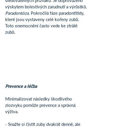
sledovatelných příznaků. Je doprovázeno 
výskytem bolestivých zarudnutí a výrůstků.
Paradontóza
. Pokročilá fáze paradontitidy, 
které jsou vystaveny celé kořeny zubů. 
Toto onemocnění často vede ke ztrátě 
zubů.
Prevence a léčba
Minimalizovat následky škodlivého 
zlozvyku pomůže prevence a správná 
výživa.
- Snažte si čistit zuby dvakrát denně, ale 