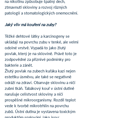
na nikotinu způsobuje špatný dech, 
ztmavnutí skloviny a rozvoj různých 
patologií a stomatologických onemocnění.
Jaký vliv má kouření na zuby?
Těžké dehtové látky a karcinogeny se 
ukládají na povrchu zubu v tenké, ale velmi 
odolné vrstvě. Vypadá to jako žlutý 
povlak, který je na sklovině. Právě toto je 
zodpovědné za příznivé podmínky pro 
bakterie a zánět.
Žlutý povlak na zubech kuřáka kazí nejen 
estetiku úsměvu, ale také se negativně 
odráží na zdraví. Obarvuje sklovinu a ničí 
zubní tkáň. Tabákový kouř v ústní dutině 
narušuje celistvost skloviny a ničí 
prospěšné mikroorganismy. Rozdíl teplot 
vede k tvorbě mikrotrhlin na povrchu 
zubů. Ústní dutina je vystavena toxickým 
produktům spalování, jako jsou: