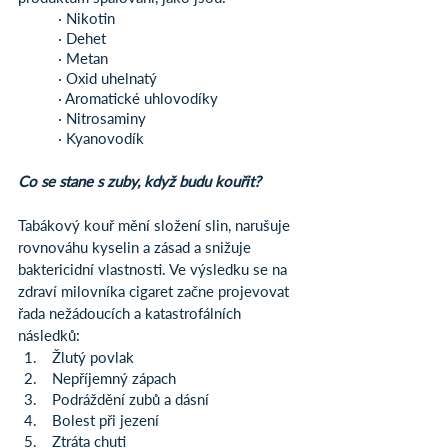
	· Nikotin
	· Dehet
	· Metan
	· Oxid uhelnatý
	· Aromatické uhlovodíky
	· Nitrosaminy
	· Kyanovodík
Co se stane s zuby, když budu kouřit?
Tabákový kouř mění složení slin, narušuje 
rovnováhu kyselin a zásad a snižuje 
baktericidní vlastnosti. Ve výsledku se na 
zdraví milovníka cigaret začne projevovat 
řada nežádoucích a katastrofálních 
následků:
 Žlutý povlak
 Nepříjemný zápach
 Podráždění zubů a dásní
 Bolest při jezení
 Ztráta chuti